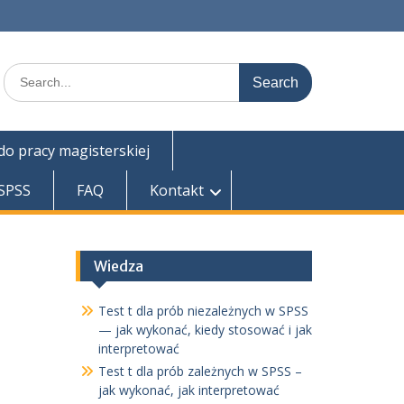
Search
for:
 do pracy magisterskiej
 SPSS
FAQ
Kontakt
Wiedza
Test t dla prób niezależnych w SPSS
— jak wykonać, kiedy stosować i jak
interpretować
Test t dla prób zależnych w SPSS –
jak wykonać, jak interpretować