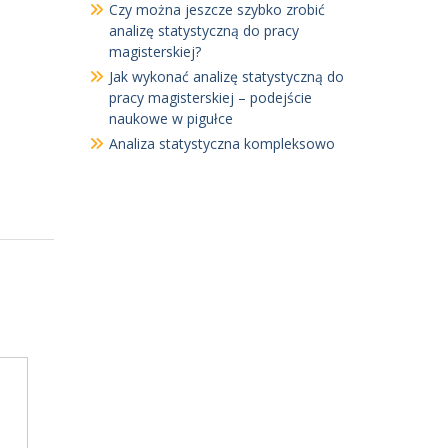
Czy można jeszcze szybko zrobić
analizę statystyczną do pracy
magisterskiej?
Jak wykonać analizę statystyczną do
pracy magisterskiej – podejście
naukowe w pigułce
Analiza statystyczna kompleksowo