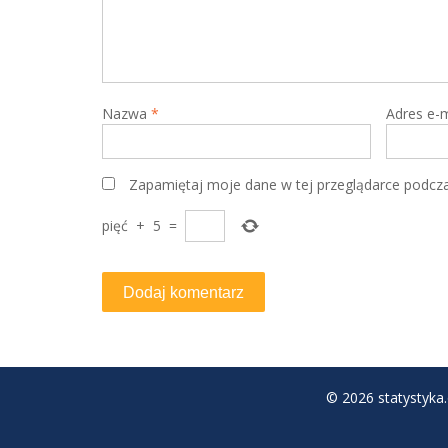
Nazwa
*
Adres e-
Zapamiętaj moje dane w tej przeglądarce podcza
pięć
+
5
=
© 2026 statystyka.