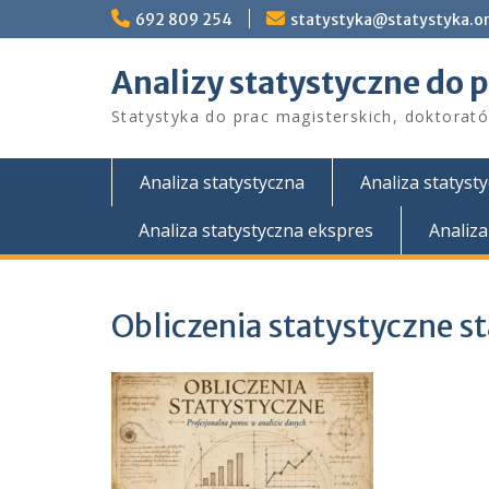
Skip
692 809 254
statystyka@statystyka.or
to
content
Analizy statystyczne do 
Statystyka do prac magisterskich, doktoratów
Analiza statystyczna
Analiza statyst
Analiza statystyczna ekspres
Analiza
Obliczenia statystyczne st