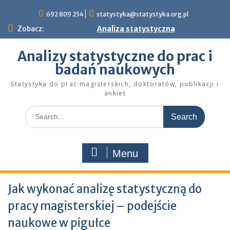
Skip
692 809 254
statystyka@statystyka.org.pl
to
content
Zobacz:
Analiza statystyczna
Analizy statystyczne do prac i
badań naukowych
Statystyka do prac magisterskich, doktoratów, publikacji i
ankiet
Search
for:
Menu
Jak wykonać analizę statystyczną do
pracy magisterskiej – podejście
naukowe w pigułce