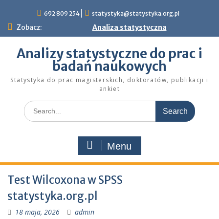
Skip
692 809 254
statystyka@statystyka.org.pl
to
content
Zobacz:
Analiza statystyczna
Analizy statystyczne do prac i
badań naukowych
Statystyka do prac magisterskich, doktoratów, publikacji i
ankiet
Search
for:
Menu
Test Wilcoxona w SPSS
statystyka.org.pl
18 maja, 2026
admin