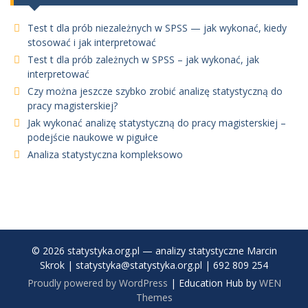
Test t dla prób niezależnych w SPSS — jak wykonać, kiedy
stosować i jak interpretować
Test t dla prób zależnych w SPSS – jak wykonać, jak
interpretować
Czy można jeszcze szybko zrobić analizę statystyczną do
pracy magisterskiej?
Jak wykonać analizę statystyczną do pracy magisterskiej –
podejście naukowe w pigułce
Analiza statystyczna kompleksowo
© 2026 statystyka.org.pl — analizy statystyczne Marcin
Skrok | statystyka@statystyka.org.pl | 692 809 254
Proudly powered by WordPress
|
Education Hub by
WEN
Themes