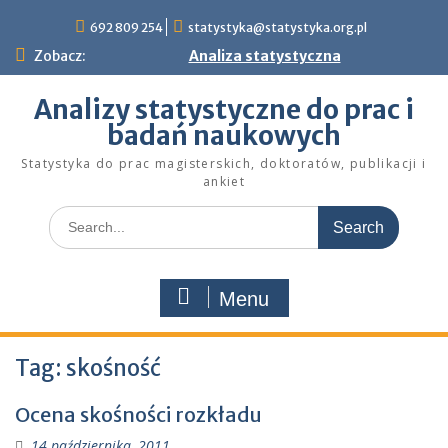
Skip
692 809 254
statystyka@statystyka.org.pl
to
content
Zobacz:
Analiza statystyczna
Analizy statystyczne do prac i
badań naukowych
Statystyka do prac magisterskich, doktoratów, publikacji i
ankiet
Search
for:
Menu
Tag:
skośność
Ocena skośności rozkładu
14 października, 2011