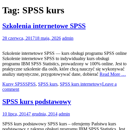
Tag:
SPSS kurs
Szkolenia internetowe SPSS
28 czerwca, 2017
18 maja, 2026
admin
Szkolenie internetowe SPSS — kurs obsługi programu SPSS online
Szkolenie internetowe SPSS to indywidualny kurs obsługi
programu IBM SPSS Statistics, prowadzony w 100% online. Jest to
praktyczne szkolenie dla osób, które chcą nauczyć się wykonywać
analizy statystyczne, przygotowywać dane, dobierać
Read More …
Kursy SPSS
SPSS
,
SPSS kurs
,
SPSS kurs internetowy
Leave a
comment
SPSS kurs podstawowy
10 lipca, 2014
7 grudnia, 2014
admin
SPSS kurs podstawowy SPSS kurs – oferujemy Państwu kurs
podstawowy z zakresu obsługi programu IBM SPSS Statistics. Jest