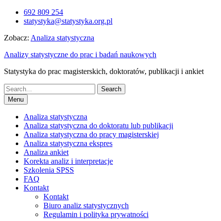
Skip
692 809 254
to
statystyka@statystyka.org.pl
content
Zobacz:
Analiza statystyczna
Analizy statystyczne do prac i badań naukowych
Statystyka do prac magisterskich, doktoratów, publikacji i ankiet
Search
for:
Menu
Analiza statystyczna
Analiza statystyczna do doktoratu lub publikacji
Analiza statystyczna do pracy magisterskiej
Analiza statystyczna ekspres
Analiza ankiet
Korekta analiz i interpretacje
Szkolenia SPSS
FAQ
Kontakt
Kontakt
Biuro analiz statystycznych
Regulamin i polityka prywatności