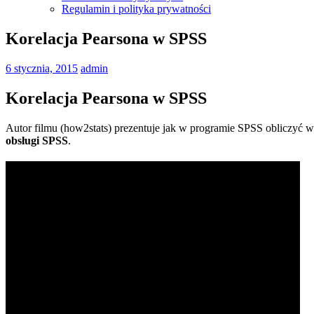
Regulamin i polityka prywatności
Korelacja Pearsona w SPSS
6 stycznia, 2015
admin
Korelacja Pearsona w SPSS
Autor filmu (how2stats) prezentuje jak w programie SPSS obliczyć w
obsługi SPSS
.