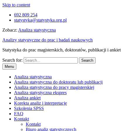
Skip to content
692 809 254
statystyka@statystyka.org.pl
Zobacz:
Analiza statystyczna
Analizy statystyczne do prac i badań naukowych
Statystyka do prac magisterskich, doktoratów, publikacji i ankiet
Search for:
Menu
Analiza statystyczna
Analiza statystyczna do doktoratu lub publikacji
Analiza statystyczna do pracy magisterskiej
Analiza statystyczna ekspres
Analiza ankiet
Korekta analiz i interpretacje
Szkolenia SPSS
FAQ
Kontakt
Kontakt
Biuro analiz statystycznych