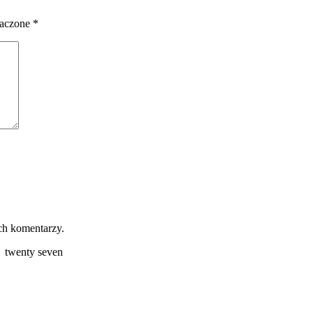
naczone
*
ch komentarzy.
=
twenty seven