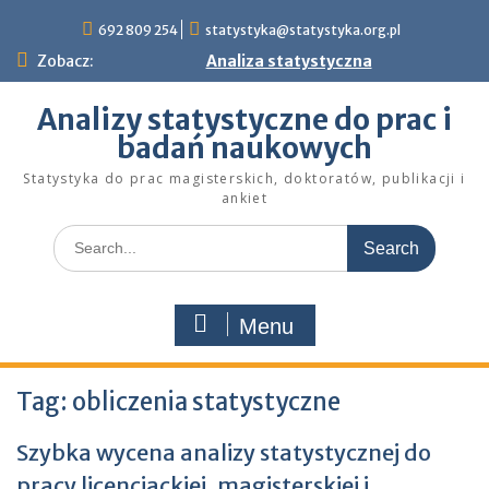
Skip
692 809 254
statystyka@statystyka.org.pl
to
content
Zobacz:
Analiza statystyczna
Analizy statystyczne do prac i
badań naukowych
Statystyka do prac magisterskich, doktoratów, publikacji i
ankiet
Search
for:
Menu
Tag:
obliczenia statystyczne
Szybka wycena analizy statystycznej do
pracy licencjackiej, magisterskiej i