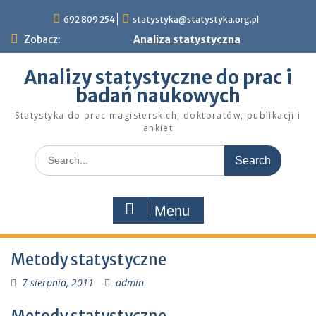
Skip
692 809 254
statystyka@statystyka.org.pl
to
content
Zobacz:
Analiza statystyczna
Analizy statystyczne do prac i
badań naukowych
Statystyka do prac magisterskich, doktoratów, publikacji i
ankiet
Search
for:
Menu
Metody statystyczne
7 sierpnia, 2011
admin