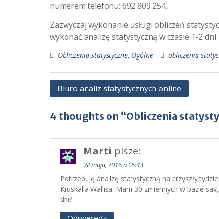
numerem telefonu: 692 809 254.
Zazwyczaj wykonanie usługi obliczeń statysty
wykonać analizę statystyczną w czasie 1-2 dni.
Obliczenia statystyczne
,
Ogólne
obliczenia staty
Nawigacja
Biuro analiz statystycznych online
wpisu
4 thoughts on “Obliczenia statys
Marti
pisze:
28 maja, 2016 o 06:43
Potrzebuję analizę statystyczną na przyszły tydzień
Kruskalla Wallisa. Mam 30 zmiennych w bazie sav,
dni?
Odpowiedz