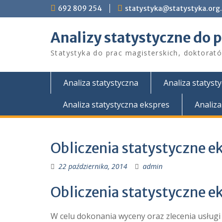
Skip
692 809 254
statystyka@statystyka.org.
to
content
Analizy statystyczne do 
Statystyka do prac magisterskich, doktoratów
Analiza statystyczna
Analiza statyst
Analiza statystyczna ekspres
Analiza
Obliczenia statystyczne 
22 października, 2014
admin
Obliczenia statystyczne
ek
W celu dokonania wyceny oraz zlecenia usługi