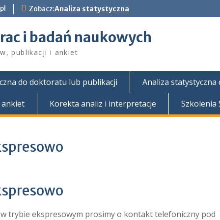
pl
Zobacz:
Analiza statystyczna
prac i badań naukowych
, publikacji i ankiet
yczna do doktoratu lub publikacji
Analiza statystyczna
 ankiet
Korekta analiz i interpretacje
Szkolenia
ekspresowo
spresowo
 w trybie ekspresowym prosimy o kontakt telefoniczny pod