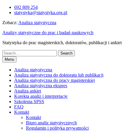
Skip
692 809 254
to
statystyka@statystyka.org.pl
content
Zobacz:
Analiza statystyczna
Analizy statystyczne do prac i badań naukowych
Statystyka do prac magisterskich, doktoratów, publikacji i ankiet
Search
for:
Menu
Analiza statystyczna
Analiza statystyczna do doktoratu lub publikacji
Analiza statystyczna do pracy magisterskiej
Analiza statystyczna ekspres
Analiza ankiet
Korekta analiz i interpretacje
Szkolenia SPSS
FAQ
Kontakt
Kontakt
Biuro analiz statystycznych
Regulamin i polityka prywatności