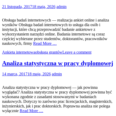
21 listopada, 2017
18 maja, 2026
admin
Obsługa badań internetowych — realizacja ankiet online i analiza
wyników Obsługa badań internetowych to usługa dla osób i
instytucji, które chcą przeprowadzić badanie ankietowe z
wykorzystaniem narzędzi online. Badania internetowe są coraz
częściej wybierane przez studentów, doktorantów, pracowników
naukowych, firmy
Read More …
Ankieta internetowa
obsługa grantów
Leave a comment
Analiza statystyczna w pracy dyplomowej
14 marca, 2017
18 maja, 2026
admin
Analiza statystyczna w pracy dyplomowej — jak powinna
wyglądać? Analiza statystyczna w pracy dyplomowej powinna być
wykonana zgodnie z zasadami stosowanymi w badaniach
naukowych. Dotyczy to zarówno prac licencjackich, magisterskich,
inżynierskich, jak i prac doktorskich. Poprawna analiza nie polega
wyłącznie
Read More …