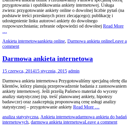
przygotowania i opublikowania ankiety internetowej. Usługa
zwiera: przygotowanie ankiety online o dowolnej liczbie pytań (na
podstawie treści przesłanych przez zlecającego); publikację i
udostępnienie linku autorowi ankiety do dowolnego
rozpowszechniania; zebranie odpowiedzi od dowolnej
Read More
…
Ankieta internetowa
ankieta online
,
Darmowa ankieta online
Leave a
comment
Darmowa ankieta internetowa
15 czerwca, 2014
15 stycznia, 2015
admin
Darmowa ankieta internetowa Przygotowaliśmy specjalną ofertę dla
klientów, którzy planują przeprowadzenie badania z zastosowaniem
ankiety internetowej. Jeśli prześlą Państwo materiał do wyceny
analizy statystycznej (np. treść planowanej ankiety, hipotezy
badawcze) oraz zaakceptują proponowaną cenę usługi analizy
statystycznej – przygotowanie ankiety
Read More …
analiza statystyczna
,
Ankieta internetowa
darmowa ankieta do badań
internetowych
,
darmowa ankieta internetowa
Leave a comment