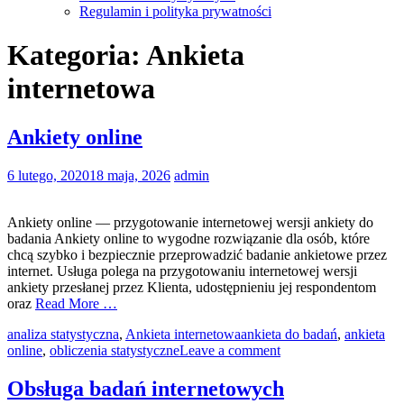
Regulamin i polityka prywatności
Kategoria:
Ankieta
internetowa
Ankiety online
6 lutego, 2020
18 maja, 2026
admin
Ankiety online — przygotowanie internetowej wersji ankiety do
badania Ankiety online to wygodne rozwiązanie dla osób, które
chcą szybko i bezpiecznie przeprowadzić badanie ankietowe przez
internet. Usługa polega na przygotowaniu internetowej wersji
ankiety przesłanej przez Klienta, udostępnieniu jej respondentom
oraz
Read More …
analiza statystyczna
,
Ankieta internetowa
ankieta do badań
,
ankieta
online
,
obliczenia statystyczne
Leave a comment
Obsługa badań internetowych