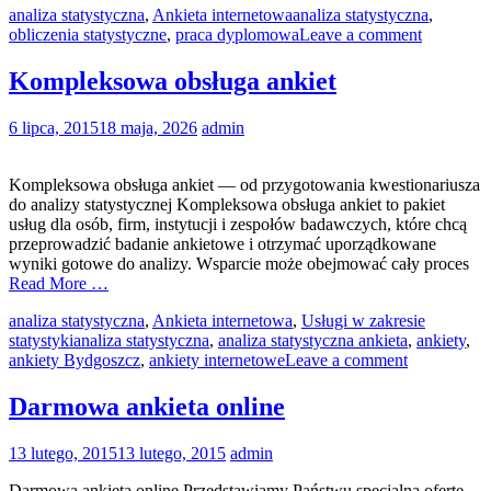
analiza statystyczna
,
Ankieta internetowa
analiza statystyczna
,
obliczenia statystyczne
,
praca dyplomowa
Leave a comment
Kompleksowa obsługa ankiet
6 lipca, 2015
18 maja, 2026
admin
Kompleksowa obsługa ankiet — od przygotowania kwestionariusza
do analizy statystycznej Kompleksowa obsługa ankiet to pakiet
usług dla osób, firm, instytucji i zespołów badawczych, które chcą
przeprowadzić badanie ankietowe i otrzymać uporządkowane
wyniki gotowe do analizy. Wsparcie może obejmować cały proces
Read More …
analiza statystyczna
,
Ankieta internetowa
,
Usługi w zakresie
statystyki
analiza statystyczna
,
analiza statystyczna ankieta
,
ankiety
,
ankiety Bydgoszcz
,
ankiety internetowe
Leave a comment
Darmowa ankieta online
13 lutego, 2015
13 lutego, 2015
admin
Darmowa ankieta online Przedstawiamy Państwu specjalną ofertę