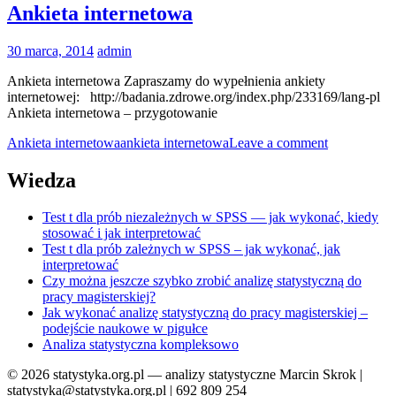
Ankieta internetowa
30 marca, 2014
admin
Ankieta internetowa Zapraszamy do wypełnienia ankiety
internetowej: http://badania.zdrowe.org/index.php/233169/lang-pl
Ankieta internetowa – przygotowanie
Ankieta internetowa
ankieta internetowa
Leave a comment
Wiedza
Test t dla prób niezależnych w SPSS — jak wykonać, kiedy
stosować i jak interpretować
Test t dla prób zależnych w SPSS – jak wykonać, jak
interpretować
Czy można jeszcze szybko zrobić analizę statystyczną do
pracy magisterskiej?
Jak wykonać analizę statystyczną do pracy magisterskiej –
podejście naukowe w pigułce
Analiza statystyczna kompleksowo
© 2026 statystyka.org.pl — analizy statystyczne Marcin Skrok |
statystyka@statystyka.org.pl | 692 809 254